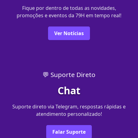
Fique por dentro de todas as novidades,
promoções e eventos da 79H em tempo real!
Ver Notícias
💬 Suporte Direto
Chat
Suporte direto via Telegram, respostas rápidas e
atendimento personalizado!
Falar Suporte