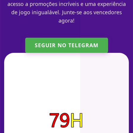
acesso a promoções incríveis e uma experiência
de jogo inigualável. Junte-se aos vencedores
agora!
SEGUIR NO TELEGRAM