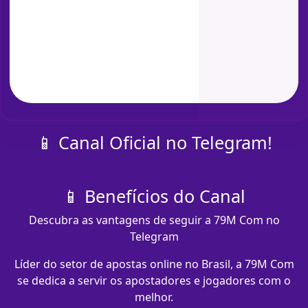
📱 Canal Oficial no Telegram!
📱 Benefícios do Canal
Descubra as vantagens de seguir a 79M Com no
Telegram
Líder do setor de apostas online no Brasil, a 79M Com
se dedica a servir os apostadores e jogadores com o
melhor.