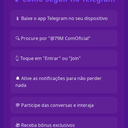
📱 Baixe o app Telegram no seu dispositivo
🔍 Procure por "@79M ComOficial"
👆 Toque em "Entrar" ou "Join"
🔔 Ative as notificações para não perder
nada
💬 Participe das conversas e interaja
🎁 Receba bônus exclusivos