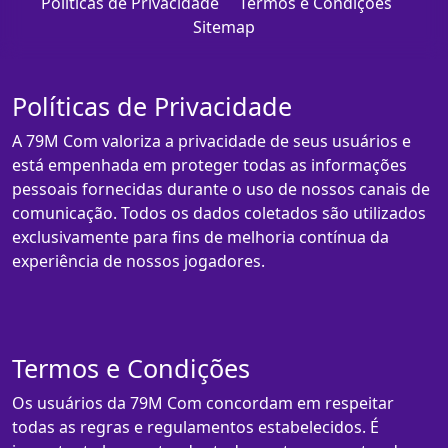
Políticas de Privacidade
Termos e Condições
Sitemap
Políticas de Privacidade
A 79M Com valoriza a privacidade de seus usuários e
está empenhada em proteger todas as informações
pessoais fornecidas durante o uso de nossos canais de
comunicação. Todos os dados coletados são utilizados
exclusivamente para fins de melhoria contínua da
experiência de nossos jogadores.
Termos e Condições
Os usuários da 79M Com concordam em respeitar
todas as regras e regulamentos estabelecidos. É