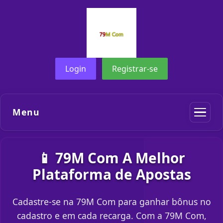
Login
Registrar-se
Menu
📱 79M Com A Melhor
Plataforma de Apostas
Cadastre-se na 79M Com para ganhar bônus no
cadastro e em cada recarga. Com a 79M Com,