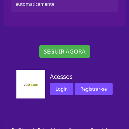
automaticamente
SEGUIR AGORA
Acessos
Login
Registrar-se