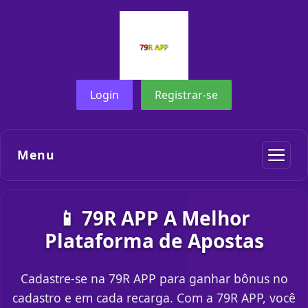
Login
Registrar-se
Menu
📱 79R APP A Melhor
Plataforma de Apostas
Cadastre-se na 79R APP para ganhar bônus no
cadastro e em cada recarga. Com a 79R APP, você