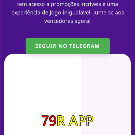
tem acesso a promoções incríveis e uma
experiência de jogo inigualável. Junte-se aos
vencedores agora!
SEGUIR NO TELEGRAM