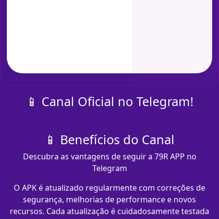
📱 Canal Oficial no Telegram!
📱 Benefícios do Canal
Descubra as vantagens de seguir a 79R APP no
Telegram
O APK é atualizado regularmente com correções de
segurança, melhorias de performance e novos
recursos. Cada atualização é cuidadosamente testada