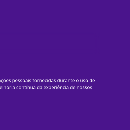
ções pessoais fornecidas durante o uso de
elhoria contínua da experiência de nossos