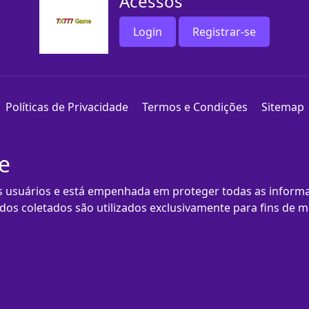
Acessos
Login
Registrar-se
Políticas de Privacidade
Termos e Condições
Sitemap
de
us usuários e está empenhada em proteger todas as informa
os coletados são utilizados exclusivamente para fins de m