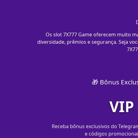
Os slot 7X777 Game oferecem muito mai
diversidade, prêmios e segurança. Seja voc
7X77
🎁 Bônus Exclu
VIP
Receba bônus exclusivos do Telegra
e códigos promocionai