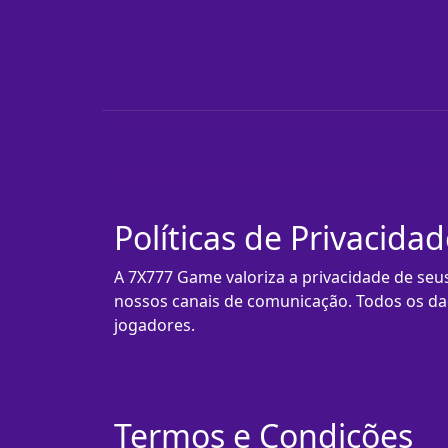
Políticas de Privacida
A 7X777 Game valoriza a privacidade de se
nossos canais de comunicação. Todos os dad
jogadores.
Termos e Condições