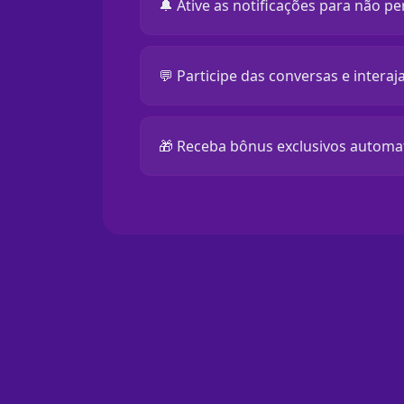
🔔 Ative as notificações para não p
💬 Participe das conversas e interaj
🎁 Receba bônus exclusivos autom