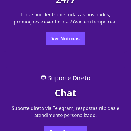
Fique por dentro de todas as novidades,
promoções e eventos da 7Ywin em tempo real!
Ver Notícias
💬 Suporte Direto
Chat
Suporte direto via Telegram, respostas rápidas e
atendimento personalizado!