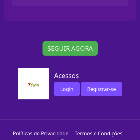
SEGUIR AGORA
Acessos
Login
Registrar-se
Políticas de Privacidade
Termos e Condições