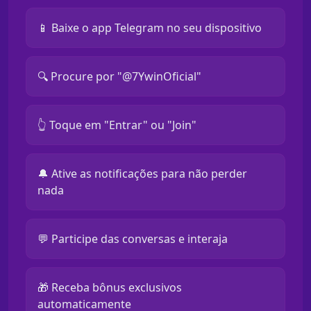
📱 Baixe o app Telegram no seu dispositivo
🔍 Procure por "@7YwinOficial"
👆 Toque em "Entrar" ou "Join"
🔔 Ative as notificações para não perder
nada
💬 Participe das conversas e interaja
🎁 Receba bônus exclusivos
automaticamente