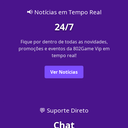
📢 Notícias em Tempo Real
24/7
Fique por dentro de todas as novidades,
promoções e eventos da 802Game Vip em
tempo real!
Ver Notícias
💬 Suporte Direto
Chat