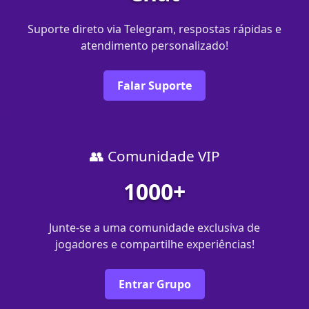
Suporte direto via Telegram, respostas rápidas e
atendimento personalizado!
Falar Suporte
👥 Comunidade VIP
1000+
Junte-se a uma comunidade exclusiva de
jogadores e compartilhe experiências!
Entrar Grupo