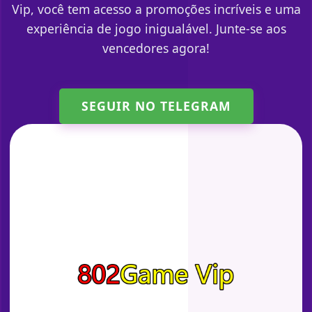
Vip, você tem acesso a promoções incríveis e uma
experiência de jogo inigualável. Junte-se aos
vencedores agora!
SEGUIR NO TELEGRAM