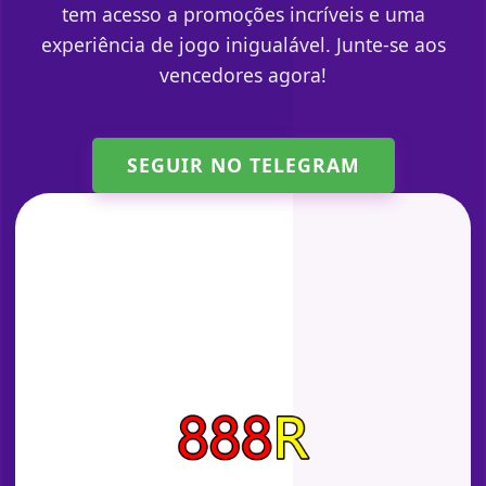
tem acesso a promoções incríveis e uma
experiência de jogo inigualável. Junte-se aos
vencedores agora!
SEGUIR NO TELEGRAM