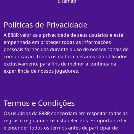
Sitemap
Políticas de Privacidade
A 888R valoriza a privacidade de seus usuários e está
empenhada em proteger todas as informações
pessoais fornecidas durante o uso de nossos canais de
comunicação. Todos os dados coletados são utilizados
exclusivamente para fins de melhoria contínua da
experiência de nossos jogadores.
Termos e Condições
Os usuários da 888R concordam em respeitar todas as
regras e regulamentos estabelecidos. É importante ler
e entender todos os termos antes de participar de