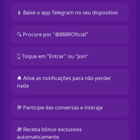
📱 Baixe o app Telegram no seu dispositivo
🔍 Procure por "@888ROficial"
👆 Toque em "Entrar" ou "Join"
🔔 Ative as notificações para não perder
nada
💬 Participe das conversas e interaja
🎁 Receba bônus exclusivos
automaticamente