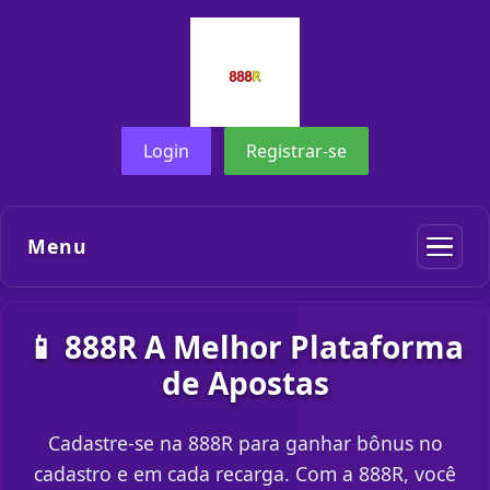
Login
Registrar-se
Menu
📱 888R A Melhor Plataforma
de Apostas
Cadastre-se na 888R para ganhar bônus no
cadastro e em cada recarga. Com a 888R, você