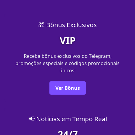
🎁 Bônus Exclusivos
VIP
Receba bônus exclusivos do Telegram,
promoções especiais e códigos promocionais
únicos!
Ver Bônus
📢 Notícias em Tempo Real
24/7