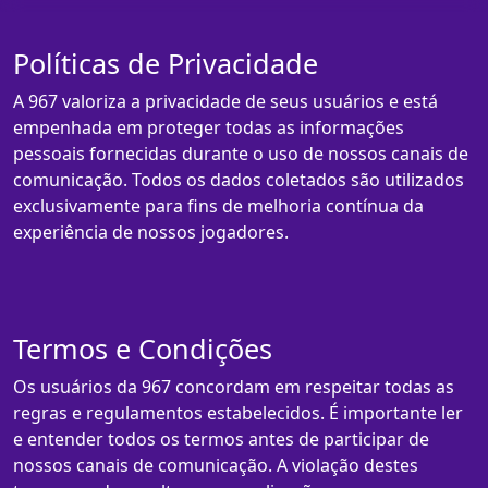
Políticas de Privacidade
A 967 valoriza a privacidade de seus usuários e está
empenhada em proteger todas as informações
pessoais fornecidas durante o uso de nossos canais de
comunicação. Todos os dados coletados são utilizados
exclusivamente para fins de melhoria contínua da
experiência de nossos jogadores.
Termos e Condições
Os usuários da 967 concordam em respeitar todas as
regras e regulamentos estabelecidos. É importante ler
e entender todos os termos antes de participar de
nossos canais de comunicação. A violação destes