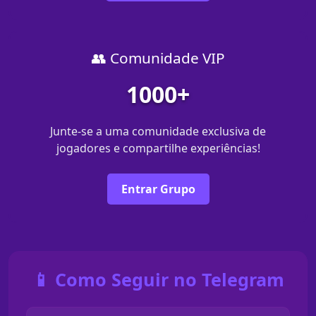
👥 Comunidade VIP
1000+
Junte-se a uma comunidade exclusiva de
jogadores e compartilhe experiências!
Entrar Grupo
📱 Como Seguir no Telegram